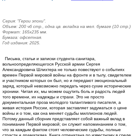
Серия: "Герои эпохи".
Объем: 200 чб стр., одна цв. вкладка на мел. бумаге (10 стр.)
Формат: 165х235 мм
.
Бумага: офсетная
.
Год издания: 2025
.
Письма, статьи и записки студента-санитара,
вольноопределяющегося Русской армии Сергея
Александровича Шлихтера не только повествуют о событиях
времен Первой мировой войны на фронте и в тылу, свидетелем
и участником которых он был, но и передают эмоциональный
заряд, который невозможно передать через сухие исторические
хроники. Читая их, мы можем ощутить боль и радость людей
того времени, их надежды и страхи. Это не просто
документальная проза молодого талантливого писателя, а
живая история России, которая заставляет задуматься о цене
войны и о том, как она меняет судьбы миллионов людей.
Потому данный сборник представляет собой важный вклад в
понимание Первой мировой; он служит напоминанием о том,
что за каждым фактом стоят человеческие судьбы, полные
страсти и драматизма. Книга отпечатана по известному в среде