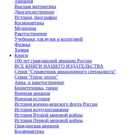
Авиация
Высшая математика
Двигателестроение
История, биографии
Космонавтика
Медицина
Ракетостроение
Учебники для вузов и колледжей
Физика
Химия
Книги
100 лет гражданской авиации России
ВСЕ КНИГИ НАШЕГО ИЗДАТЕЛЬСТВА
Серия "Справочник авиационного специалиста"
Серия "Герои эпохи"
Авиа- и ракетостроение
Бронетехника, танки
Военная авиация
Военная история
История военно-морского флота России
История воздухоплавания
История Второй мировой войны
История Первой мировой войны
Гражданская авиация
Космонавтика