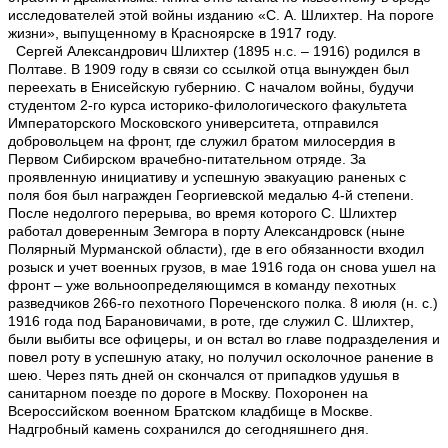
исследователей этой войны изданию «С. А. Шлихтер. На пороге
жизни», выпущенному в Красноярске в 1917 году.
Сергей Александрович Шлихтер (1895 н.с. – 1916) родился в
Полтаве. В 1909 году в связи со ссылкой отца вынужден был
переехать в Енисейскую губернию. С началом войны, будучи
студентом 2-го курса историко-филологического факультета
Императорского Московского университета, отправился
добровольцем на фронт, где служил братом милосердия в
Первом Сибирском врачебно-питательном отряде. За
проявленную инициативу и успешную эвакуацию раненых с
поля боя был награжден Георгиевской медалью 4-й степени.
После недолгого перерыва, во время которого С. Шлихтер
работал доверенным Земгора в порту Александровск (ныне
Полярный Мурманской области), где в его обязанности входил
розыск и учет военных грузов, в мае 1916 года он снова ушел на
фронт – уже вольноопределяющимся в команду пехотных
разведчиков 266-го пехотного Пореченского полка. 8 июля (н. с.)
1916 года под Барановичами, в роте, где служил С. Шлихтер,
были выбиты все офицеры, и он встал во главе подразделения и
повел роту в успешную атаку, но получил осколочное ранение в
шею. Через пять дней он скончался от припадков удушья в
санитарном поезде по дороге в Москву. Похоронен на
Всероссийском военном Братском кладбище в Москве.
Надгробный камень сохранился до сегодняшнего дня.