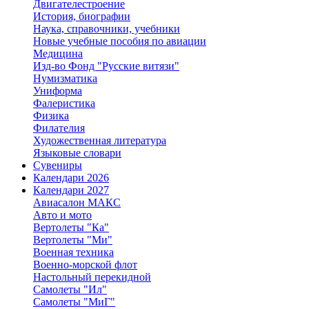
Двигателестроение
История, биографии
Наука, справочники, учебники
Новые учебные пособия по авиации
Медицина
Изд-во Фонд "Русские витязи"
Нумизматика
Униформа
Фалеристика
Физика
Филателия
Художественная литература
Языковые словари
Сувениры
Календари 2026
Календари 2027
Авиасалон МАКС
Авто и мото
Вертолеты "Ка"
Вертолеты "Ми"
Военная техника
Военно-морской флот
Настольный перекидной
Самолеты "Ил"
Самолеты "МиГ"