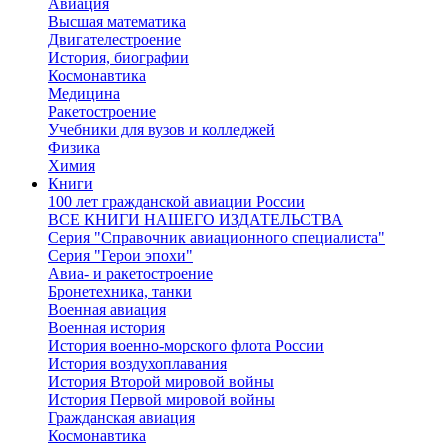
Авиация
Высшая математика
Двигателестроение
История, биографии
Космонавтика
Медицина
Ракетостроение
Учебники для вузов и колледжей
Физика
Химия
Книги
100 лет гражданской авиации России
ВСЕ КНИГИ НАШЕГО ИЗДАТЕЛЬСТВА
Серия "Справочник авиационного специалиста"
Серия "Герои эпохи"
Авиа- и ракетостроение
Бронетехника, танки
Военная авиация
Военная история
История военно-морского флота России
История воздухоплавания
История Второй мировой войны
История Первой мировой войны
Гражданская авиация
Космонавтика