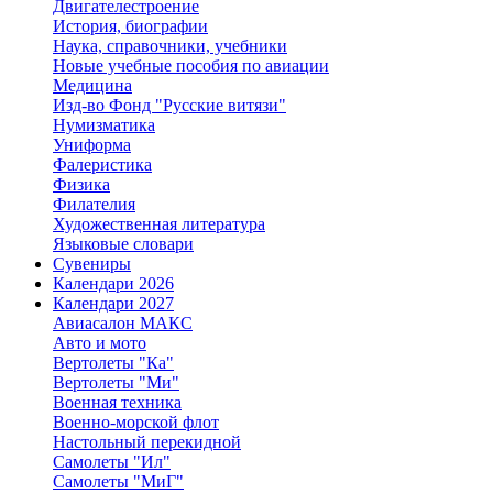
Двигателестроение
История, биографии
Наука, справочники, учебники
Новые учебные пособия по авиации
Медицина
Изд-во Фонд "Русские витязи"
Нумизматика
Униформа
Фалеристика
Физика
Филателия
Художественная литература
Языковые словари
Сувениры
Календари 2026
Календари 2027
Авиасалон МАКС
Авто и мото
Вертолеты "Ка"
Вертолеты "Ми"
Военная техника
Военно-морской флот
Настольный перекидной
Самолеты "Ил"
Самолеты "МиГ"