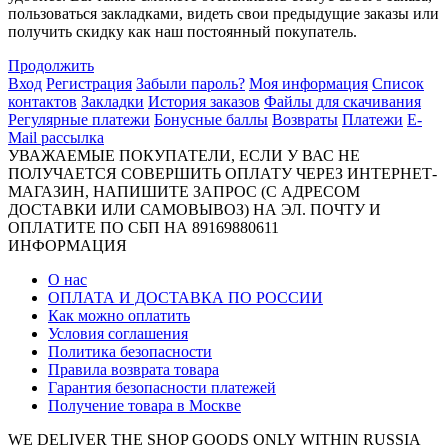
пользоваться закладками, видеть свои предыдущие заказы или
получить скидку как наш постоянный покупатель.
Продолжить
Вход
Регистрация
Забыли пароль?
Моя информация
Список
контактов
Закладки
История заказов
Файлы для скачивания
Регулярные платежи
Бонусные баллы
Возвраты
Платежи
E-
Mail рассылка
УВАЖАЕМЫЕ ПОКУПАТЕЛИ, ЕСЛИ У ВАС НЕ
ПОЛУЧАЕТСЯ СОВЕРШИТЬ ОПЛАТУ ЧЕРЕЗ ИНТЕРНЕТ-
МАГАЗИН, НАПИШИТЕ ЗАПРОС (С АДРЕСОМ
ДОСТАВКИ ИЛИ САМОВЫВОЗ) НА ЭЛ. ПОЧТУ И
ОПЛАТИТЕ ПО СБП НА 89169880611
ИНФОРМАЦИЯ
О нас
ОПЛАТА И ДОСТАВКА ПО РОССИИ
Как можно оплатить
Условия соглашения
Политика безопасности
Правила возврата товара
Гарантия безопасности платежей
Получение товара в Москве
WE DELIVER THE SHOP GOODS ONLY WITHIN RUSSIA