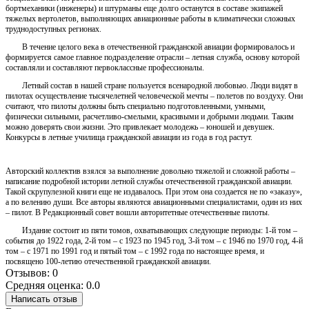
бортмеханики (инженеры) и штурманы еще долго останутся в составе экипажей
тяжелых вертолетов, выполняющих авиационные работы в климатически сложных
труднодоступных регионах.
В течение целого века в отечественной гражданской авиации формировалось и
формируется самое главное подразделение отрасли – летная служба, основу которой
составляли и составляют первоклассные профессионалы.
Летный состав в нашей стране пользуется всенародной любовью. Люди видят в
пилотах осуществление тысячелетней человеческой мечты – полетов по воздуху. Они
считают, что пилоты должны быть специально подготовленными, умными,
физически сильными, расчетливо-смелыми, красивыми и добрыми людьми. Таким
можно доверять свои жизни. Это привлекает молодежь – юношей и девушек.
Конкурсы в летные училища гражданской авиации из года в год растут.
Авторский коллектив взялся за выполнение довольно тяжелой и сложной работы –
написание подробной истории летной службы отечественной гражданской авиации.
Такой скрупулезной книги еще не издавалось. При этом она создается не по «заказу»,
а по велению души. Все авторы являются авиационными специалистами, один из них
– пилот. В Редакционный совет вошли авторитетные отечественные пилоты.
Издание состоит из пяти томов, охватывающих следующие периоды: 1-й том –
события до 1922 года, 2-й том – с 1923 по 1945 год, 3-й том – с 1946 по 1970 год, 4-й
том – с 1971 по 1991 год и пятый том – с 1992 года по настоящее время, и
посвящено 100-летию отечественной гражданской авиации.
Отзывов: 0
Средняя оценка: 0.0
Написать отзыв