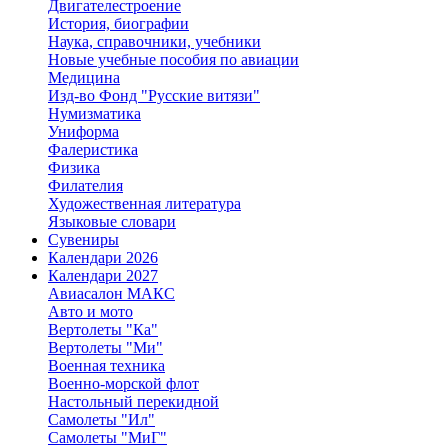
Двигателестроение
История, биографии
Наука, справочники, учебники
Новые учебные пособия по авиации
Медицина
Изд-во Фонд "Русские витязи"
Нумизматика
Униформа
Фалеристика
Физика
Филателия
Художественная литература
Языковые словари
Сувениры
Календари 2026
Календари 2027
Авиасалон МАКС
Авто и мото
Вертолеты "Ка"
Вертолеты "Ми"
Военная техника
Военно-морской флот
Настольный перекидной
Самолеты "Ил"
Самолеты "МиГ"