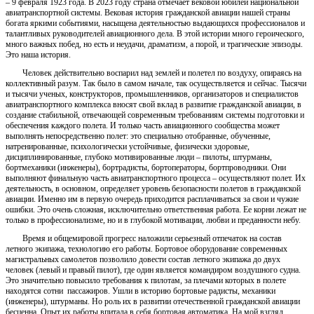
– 9 февраля 1923 года. В 2023 году страна отмечает вековой юбилей национальной
авиатранспортной системы.
Вековая история гражданской авиации нашей страны
богата яркими событиями, насыщена деятельностью выдающихся профессионалов и
талантливых руководителей авиационного дела. В этой истории много героического,
много важных побед, но есть и неудачи, драматизм, а порой, и трагические эпизоды.
Это наша история.
Человек действительно воспарил над землей и полетел по воздуху, опираясь на
коллективный разум. Так было в самом начале, так осуществляется и сейчас. Тысячи
и тысячи ученых, конструкторов, промышленников, организаторов и специалистов
авиатранспортного комплекса вносят свой вклад в развитие гражданской авиации, в
создание стабильной, отвечающей современным требованиям системы подготовки и
обеспечения каждого полета. И только часть авиационного сообщества может
выполнять непосредственно полет: это специально отобранные, обученные,
натренированные, психологически устойчивые, физически здоровые,
дисциплинированные, глубоко мотивированные люди – пилоты, штурманы,
бортмеханики (инженеры), бортрадисты, бортоператоры, бортпроводники. Они
выполняют финальную часть авиатранспортного процесса – осуществляют полет. Их
деятельность, в основном, определяет уровень безопасности полетов в гражданской
авиации. Именно им в первую очередь приходится расплачиваться за свои и чужие
ошибки. Это очень сложная, исключительно ответственная работа. Ее корни лежат не
только в профессионализме, но и в глубокой мотивации, любви и преданности небу.
Время и общемировой прогресс наложили серьезный отпечаток на состав
летного экипажа, технологию его работы. Бортовое оборудование современных
магистральных самолетов позволило довести состав летного экипажа до двух
человек (левый и правый пилот), где один является командиром воздушного судна.
Это значительно повысило требования к пилотам, за плечами которых в полете
находятся сотни пассажиров. Ушли в историю бортовые радисты, механики
(инженеры), штурманы. Но роль их в развитии отечественной гражданской авиации
бесценна. Опыт их работы впитала в себя бортовая автоматика. На мой взгляд,