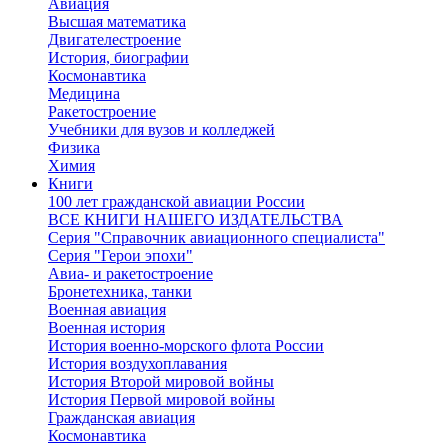
Авиация
Высшая математика
Двигателестроение
История, биографии
Космонавтика
Медицина
Ракетостроение
Учебники для вузов и колледжей
Физика
Химия
Книги
100 лет гражданской авиации России
ВСЕ КНИГИ НАШЕГО ИЗДАТЕЛЬСТВА
Серия "Справочник авиационного специалиста"
Серия "Герои эпохи"
Авиа- и ракетостроение
Бронетехника, танки
Военная авиация
Военная история
История военно-морского флота России
История воздухоплавания
История Второй мировой войны
История Первой мировой войны
Гражданская авиация
Космонавтика