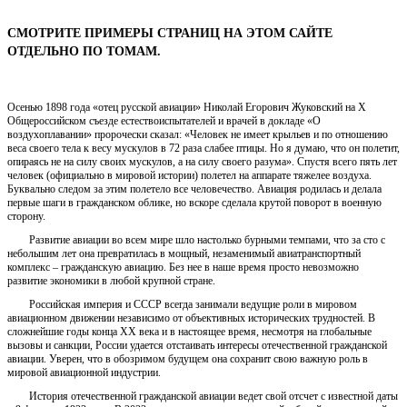
СМОТРИТЕ ПРИМЕРЫ СТРАНИЦ НА ЭТОМ САЙТЕ
ОТДЕЛЬНО ПО ТОМАМ.
Осенью 1898 года «отец русской авиации» Николай Егорович Жуковский на Х
Общероссийском съезде естествоиспытателей и врачей в докладе «О
воздухоплавании» пророчески сказал: «Человек не имеет крыльев и по отношению
веса своего тела к весу мускулов в 72 раза слабее птицы. Но я думаю, что он полетит,
опираясь не на силу своих мускулов, а на силу своего разума». Спустя всего пять лет
человек (официально в мировой истории) полетел на аппарате тяжелее воздуха.
Буквально следом за этим полетело все человечество. Авиация родилась и делала
первые шаги в гражданском облике, но вскоре сделала крутой поворот в военную
сторону.
Развитие авиации во всем мире шло настолько бурными темпами, что за сто с
небольшим лет она превратилась в мощный, незаменимый авиатранспортный
комплекс – гражданскую авиацию. Без нее в наше время просто невозможно
развитие экономики в любой крупной стране.
Российская империя и СССР всегда занимали ведущие роли в мировом
авиационном движении независимо от объективных исторических трудностей. В
сложнейшие годы конца ХХ века и в настоящее время, несмотря на глобальные
вызовы и санкции, России удается отстаивать интересы отечественной гражданской
авиации. Уверен, что в обозримом будущем она сохранит свою важную роль в
мировой авиационной индустрии.
История отечественной гражданской авиации ведет свой отсчет с известной даты