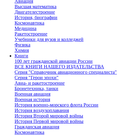
Авиация
Высшая математика
Двигателестроение
История, биографии
Космонавтика
Медицина
Ракетостроение
Учебники для вузов и колледжей
Физика
Химия
Книги
100 лет гражданской авиации России
ВСЕ КНИГИ НАШЕГО ИЗДАТЕЛЬСТВА
Серия "Справочник авиационного специалиста"
Серия "Герои эпохи"
Авиа- и ракетостроение
Бронетехника, танки
Военная авиация
Военная история
История военно-морского флота России
История воздухоплавания
История Второй мировой войны
История Первой мировой войны
Гражданская авиация
Космонавтика