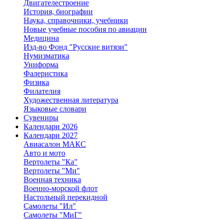
Двигателестроение
История, биографии
Наука, справочники, учебники
Новые учебные пособия по авиации
Медицина
Изд-во Фонд "Русские витязи"
Нумизматика
Униформа
Фалеристика
Физика
Филателия
Художественная литература
Языковые словари
Сувениры
Календари 2026
Календари 2027
Авиасалон МАКС
Авто и мото
Вертолеты "Ка"
Вертолеты "Ми"
Военная техника
Военно-морской флот
Настольный перекидной
Самолеты "Ил"
Самолеты "МиГ"