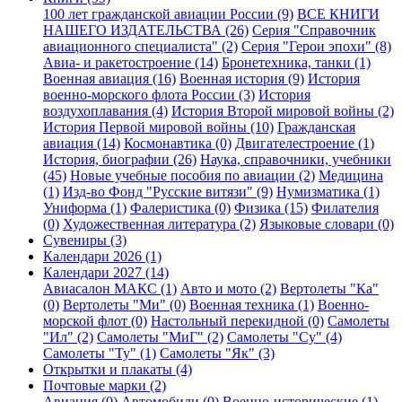
100 лет гражданской авиации России (9)
ВСЕ КНИГИ
НАШЕГО ИЗДАТЕЛЬСТВА (26)
Серия "Справочник
авиационного специалиста" (2)
Серия "Герои эпохи" (8)
Авиа- и ракетостроение (14)
Бронетехника, танки (1)
Военная авиация (16)
Военная история (9)
История
военно-морского флота России (3)
История
воздухоплавания (4)
История Второй мировой войны (2)
История Первой мировой войны (10)
Гражданская
авиация (14)
Космонавтика (0)
Двигателестроение (1)
История, биографии (26)
Наука, справочники, учебники
(45)
Новые учебные пособия по авиации (2)
Медицина
(1)
Изд-во Фонд "Русские витязи" (9)
Нумизматика (1)
Униформа (1)
Фалеристика (0)
Физика (15)
Филателия
(0)
Художественная литература (2)
Языковые словари (0)
Сувениры (3)
Календари 2026 (1)
Календари 2027 (14)
Авиасалон МАКС (1)
Авто и мото (2)
Вертолеты "Ка"
(0)
Вертолеты "Ми" (0)
Военная техника (1)
Военно-
морской флот (0)
Настольный перекидной (0)
Самолеты
"Ил" (2)
Самолеты "МиГ" (2)
Самолеты "Су" (4)
Самолеты "Ту" (1)
Самолеты "Як" (3)
Открытки и плакаты (4)
Почтовые марки (2)
Авиация (0)
Автомобили (0)
Военно-исторические (1)