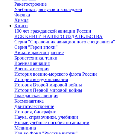
Ракетостроение
Учебники для вузов и колледжей
Физика
Химия
Книги
100 лет гражданской авиации России
ВСЕ КНИГИ НАШЕГО ИЗДАТЕЛЬСТВА
Серия "Справочник авиационного специалиста"
Серия "Герои эпохи"
Авиа- и ракетостроение
Бронетехника, танки
Военная авиация
Военная история
История военно-морского флота России
История воздухоплавания
История Второй мировой войны
История Первой мировой войны
Гражданская авиация
Космонавтика
Двигателестроение
История, биографии
Наука, справочники, учебники
Новые учебные пособия по авиации
Медицина
Изд-во Фонд "Русские витязи"