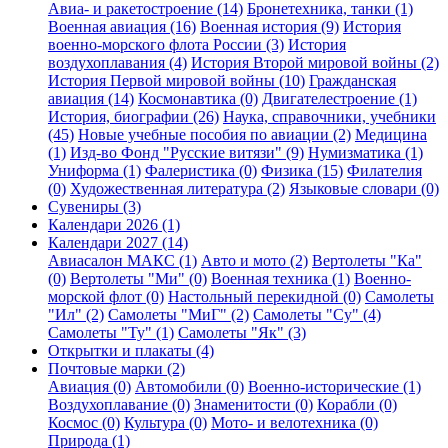
Авиа- и ракетостроение (14)
Бронетехника, танки (1)
Военная авиация (16)
Военная история (9)
История
военно-морского флота России (3)
История
воздухоплавания (4)
История Второй мировой войны (2)
История Первой мировой войны (10)
Гражданская
авиация (14)
Космонавтика (0)
Двигателестроение (1)
История, биографии (26)
Наука, справочники, учебники
(45)
Новые учебные пособия по авиации (2)
Медицина
(1)
Изд-во Фонд "Русские витязи" (9)
Нумизматика (1)
Униформа (1)
Фалеристика (0)
Физика (15)
Филателия
(0)
Художественная литература (2)
Языковые словари (0)
Сувениры (3)
Календари 2026 (1)
Календари 2027 (14)
Авиасалон МАКС (1)
Авто и мото (2)
Вертолеты "Ка"
(0)
Вертолеты "Ми" (0)
Военная техника (1)
Военно-
морской флот (0)
Настольный перекидной (0)
Самолеты
"Ил" (2)
Самолеты "МиГ" (2)
Самолеты "Су" (4)
Самолеты "Ту" (1)
Самолеты "Як" (3)
Открытки и плакаты (4)
Почтовые марки (2)
Авиация (0)
Автомобили (0)
Военно-исторические (1)
Воздухоплавание (0)
Знаменитости (0)
Корабли (0)
Космос (0)
Культура (0)
Мото- и велотехника (0)
Природа (1)