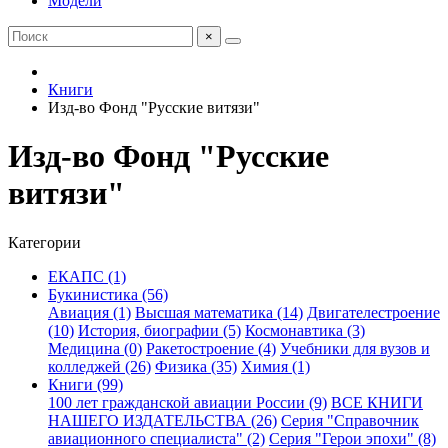
Модели
×
Книги
Изд-во Фонд "Русские витязи"
Изд-во Фонд "Русские
витязи"
Категории
ЕКАПС (1)
Букинистика (56)
Авиация (1)
Высшая математика (14)
Двигателестроение
(10)
История, биографии (5)
Космонавтика (3)
Медицина (0)
Ракетостроение (4)
Учебники для вузов и
колледжей (26)
Физика (35)
Химия (1)
Книги (99)
100 лет гражданской авиации России (9)
ВСЕ КНИГИ
НАШЕГО ИЗДАТЕЛЬСТВА (26)
Серия "Справочник
авиационного специалиста" (2)
Серия "Герои эпохи" (8)