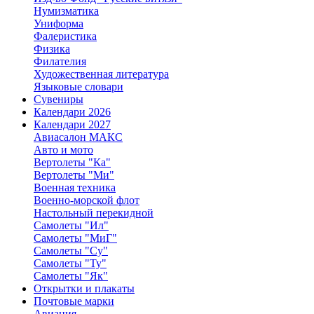
Нумизматика
Униформа
Фалеристика
Физика
Филателия
Художественная литература
Языковые словари
Сувениры
Календари 2026
Календари 2027
Авиасалон МАКС
Авто и мото
Вертолеты "Ка"
Вертолеты "Ми"
Военная техника
Военно-морской флот
Настольный перекидной
Самолеты "Ил"
Самолеты "МиГ"
Самолеты "Су"
Самолеты "Ту"
Самолеты "Як"
Открытки и плакаты
Почтовые марки
Авиация