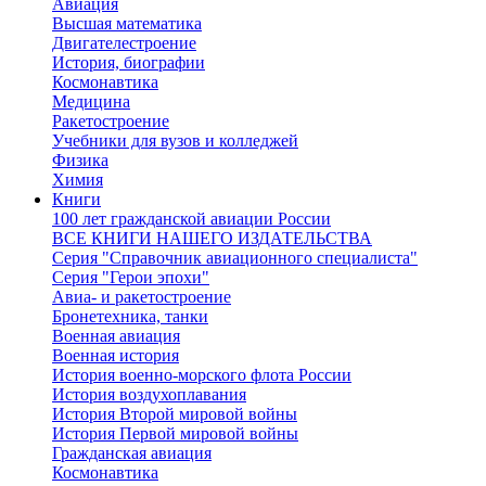
Авиация
Высшая математика
Двигателестроение
История, биографии
Космонавтика
Медицина
Ракетостроение
Учебники для вузов и колледжей
Физика
Химия
Книги
100 лет гражданской авиации России
ВСЕ КНИГИ НАШЕГО ИЗДАТЕЛЬСТВА
Серия "Справочник авиационного специалиста"
Серия "Герои эпохи"
Авиа- и ракетостроение
Бронетехника, танки
Военная авиация
Военная история
История военно-морского флота России
История воздухоплавания
История Второй мировой войны
История Первой мировой войны
Гражданская авиация
Космонавтика