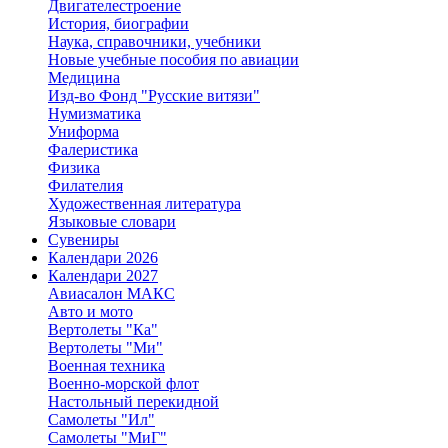
Двигателестроение
История, биографии
Наука, справочники, учебники
Новые учебные пособия по авиации
Медицина
Изд-во Фонд "Русские витязи"
Нумизматика
Униформа
Фалеристика
Физика
Филателия
Художественная литература
Языковые словари
Сувениры
Календари 2026
Календари 2027
Авиасалон МАКС
Авто и мото
Вертолеты "Ка"
Вертолеты "Ми"
Военная техника
Военно-морской флот
Настольный перекидной
Самолеты "Ил"
Самолеты "МиГ"