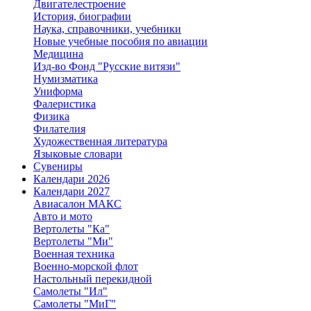
Двигателестроение
История, биографии
Наука, справочники, учебники
Новые учебные пособия по авиации
Медицина
Изд-во Фонд "Русские витязи"
Нумизматика
Униформа
Фалеристика
Физика
Филателия
Художественная литература
Языковые словари
Сувениры
Календари 2026
Календари 2027
Авиасалон МАКС
Авто и мото
Вертолеты "Ка"
Вертолеты "Ми"
Военная техника
Военно-морской флот
Настольный перекидной
Самолеты "Ил"
Самолеты "МиГ"