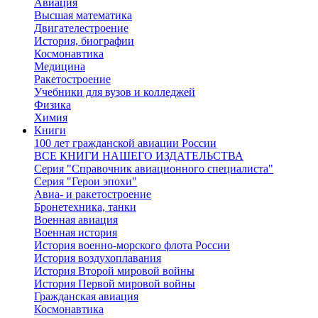
Авиация
Высшая математика
Двигателестроение
История, биографии
Космонавтика
Медицина
Ракетостроение
Учебники для вузов и колледжей
Физика
Химия
Книги
100 лет гражданской авиации России
ВСЕ КНИГИ НАШЕГО ИЗДАТЕЛЬСТВА
Серия "Справочник авиационного специалиста"
Серия "Герои эпохи"
Авиа- и ракетостроение
Бронетехника, танки
Военная авиация
Военная история
История военно-морского флота России
История воздухоплавания
История Второй мировой войны
История Первой мировой войны
Гражданская авиация
Космонавтика