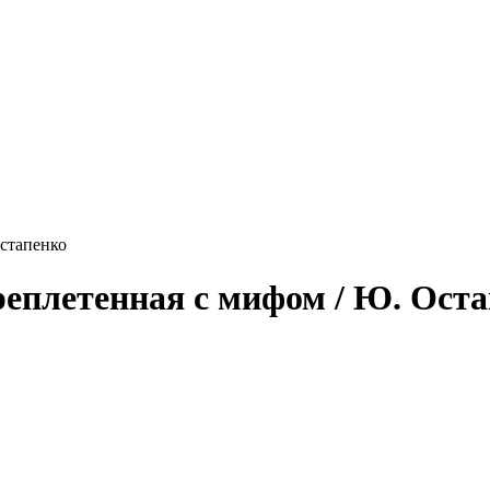
Остапенко
ереплетенная с мифом / Ю. Ост