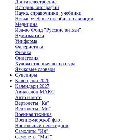
Двигателестроение
История, биографии
Наука, справочники, учебники
Новые учебные пособия по авиации
Медицина
Изд-во Фонд "Русские витязи"
Нумизматика
Униформа
Фалеристика
Физика
Филателия
Художественная литература
Языковые словари
Сувениры
Календари 2026
Календари 2027
Авиасалон МАКС
Авто и мото
Вертолеты "Ка"
Вертолеты "Ми"
Военная техника
Военно-морской флот
Настольный перекидной
Самолеты "Ил"
Самолеты "МиГ"