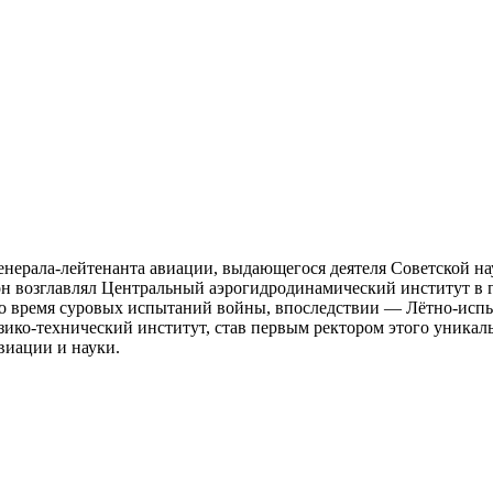
нерала-лейтенанта авиации, выдающегося деятеля Советской нау
 возглавлял Центральный аэрогидродинамический институт в г
во время суровых испытаний войны, впоследствии — Лётно-испы
ико-технический институт, став первым ректором этого уникал
виации и науки.