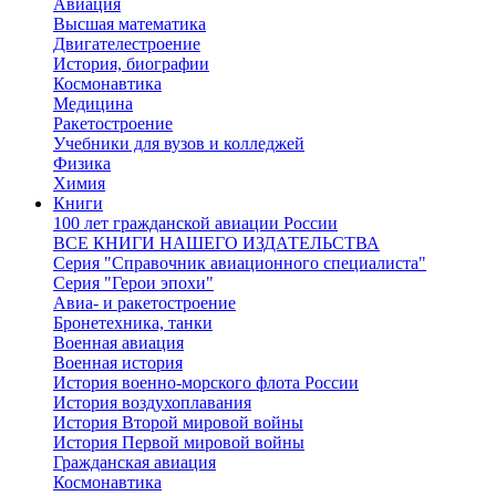
Авиация
Высшая математика
Двигателестроение
История, биографии
Космонавтика
Медицина
Ракетостроение
Учебники для вузов и колледжей
Физика
Химия
Книги
100 лет гражданской авиации России
ВСЕ КНИГИ НАШЕГО ИЗДАТЕЛЬСТВА
Серия "Справочник авиационного специалиста"
Серия "Герои эпохи"
Авиа- и ракетостроение
Бронетехника, танки
Военная авиация
Военная история
История военно-морского флота России
История воздухоплавания
История Второй мировой войны
История Первой мировой войны
Гражданская авиация
Космонавтика