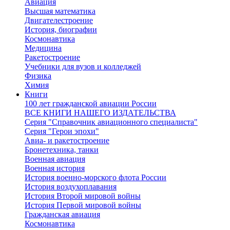
Авиация
Высшая математика
Двигателестроение
История, биографии
Космонавтика
Медицина
Ракетостроение
Учебники для вузов и колледжей
Физика
Химия
Книги
100 лет гражданской авиации России
ВСЕ КНИГИ НАШЕГО ИЗДАТЕЛЬСТВА
Серия "Справочник авиационного специалиста"
Серия "Герои эпохи"
Авиа- и ракетостроение
Бронетехника, танки
Военная авиация
Военная история
История военно-морского флота России
История воздухоплавания
История Второй мировой войны
История Первой мировой войны
Гражданская авиация
Космонавтика