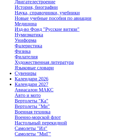
Двигателестроение
История, биографии
Наука, справочники, учебники
Новые учебные пособия по авиации
Медицина
Изд-во Фонд "Русские витязи"
Нумизматика
Униформа
Фалеристика
Физика
Филателия
Художественная литература
Языковые словари
Сувениры
Календари 2026
Календари 2027
Авиасалон МАКС
Авто и мото
Вертолеты "Ка"
Вертолеты "Ми"
Военная техника
Военно-морской флот
Настольный перекидной
Самолеты "Ил"
Самолеты "МиГ"