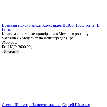
Военный мундир эпохи Александра II 1855–1861. Том 2 | В.
Глазков
Книгу можно также приобрести в Москве в розницу в
магазинах:- Моделист на Ленинградке (Кра..
3600.00р.
Без НДС: 3600.00р.
В корзину
Сергей Шлихтер. На пороге жизни | Сергей Шлихтер