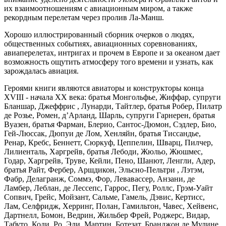
их взаимоотношениям с авиационным миром, а также
рекордным перелетам через пролив Ла-Манш.
Хорошо иллюстрированный сборник очерков о людях,
общественных событиях, авиационных соревнованиях,
авиаперелетах, интригах и прочем в Европе и за океаном дает
возможность ощутить атмосферу того времени и узнать, как
зарождалась авиация.
Героями книги являются авиаторы и конструкторы конца
XVIII - начала ХХ века: братья Монгольфье, Жиффар, супруги
Бланшар, Джеффрис , Лунарди, Тайтлер, братья Робер, Пилатр
де Розье, Ромен, д’Арланд, Шарль, супруги Гарнерен, братья
Вуазен, братья Фарман, Блерио, Сантос-Дюмон, Сэдлер, Био,
Гей-Люссак, Дюпуи де Лом, Хенляйн, братья Тиссандье,
Ренар, Кребс, Беннетт, Сюркуф, Цеппелин, Шварц, Пилчер,
Лилиенталь, Харгрейв, братья Лебоди, Жюльо, Жюшмес,
Годар, Харгрейв, Труве, Кейли, Пено, Шанют, Ленгли, Адер,
братья Райт, Фербер, Аршдикон, Эльсно-Пельтри , Лэтэм,
Фабр, Делагранж, Соммэ, Фор, Левавассер, Анзани, де
Ламбер, Леблан, де Лессепс, Гаррос, Пегу, Роллс, Грэм-Уайт
Сопвич, Грейс, Мойзант, Сальме, Гамель, Дэвис, Кертисс,
Лам, Селфридж, Херринг, Полан, Гамильтон, Чавес, Хейвенс,
Дартнелл, Бомон, Ведрин, Жильбер Фрей, Роджерс, Видар,
Табуто, Коди, Ро, Эли, Мартин, Ботезат, Бранджон де Мулине,