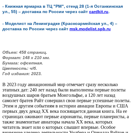
- Книжная ярмарка в ТЦ "РМ", стенд 28 (1-я Останкинская
ул., 55) – д
оставка по России через сайт
cardkit.ru
.
- Моделист на Ленинградке (Красноармейская ул., 4) –
доставка по России через сайт
msk.modelist.spb.ru
Объем: 458 страниц.
Формат: 148 х 210 мм.
Бумага: офсетная.
Цветность: ч/б.
Год издания: 2023.
В 2023 году авиационный мир отмечает сразу несколько
этапных дат: 240 лет назад были выполнены первые полеты
воздушных шаров братьев Монгольфье, а 120 лет назад
самолет братев Райт совершил свои первые успешные полеты.
Этим и другим событиям в истории авиации Европы и США
первых двух декад ХХ века посвящается данная книга. На ее
страницах оживают первые аэронавты, первые планеристы, а
также знаменитые авиаторы начала ХХ века, которых
читатель знает или о которых слышит впервые. Особое
внимание уделено деятельности Уилбера и Орвилла Райтов и