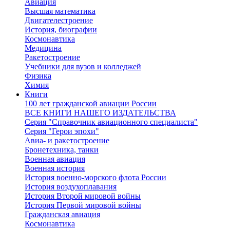
Авиация
Высшая математика
Двигателестроение
История, биографии
Космонавтика
Медицина
Ракетостроение
Учебники для вузов и колледжей
Физика
Химия
Книги
100 лет гражданской авиации России
ВСЕ КНИГИ НАШЕГО ИЗДАТЕЛЬСТВА
Серия "Справочник авиационного специалиста"
Серия "Герои эпохи"
Авиа- и ракетостроение
Бронетехника, танки
Военная авиация
Военная история
История военно-морского флота России
История воздухоплавания
История Второй мировой войны
История Первой мировой войны
Гражданская авиация
Космонавтика