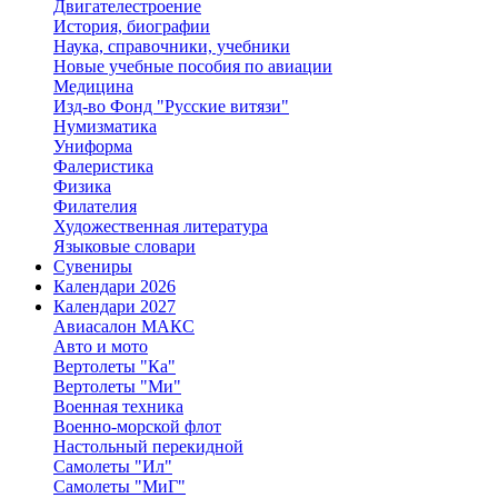
Двигателестроение
История, биографии
Наука, справочники, учебники
Новые учебные пособия по авиации
Медицина
Изд-во Фонд "Русские витязи"
Нумизматика
Униформа
Фалеристика
Физика
Филателия
Художественная литература
Языковые словари
Сувениры
Календари 2026
Календари 2027
Авиасалон МАКС
Авто и мото
Вертолеты "Ка"
Вертолеты "Ми"
Военная техника
Военно-морской флот
Настольный перекидной
Самолеты "Ил"
Самолеты "МиГ"