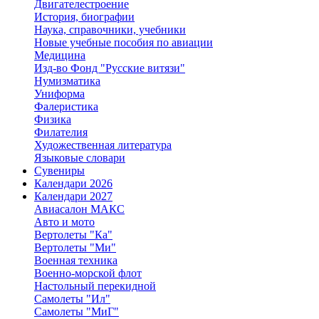
Двигателестроение
История, биографии
Наука, справочники, учебники
Новые учебные пособия по авиации
Медицина
Изд-во Фонд "Русские витязи"
Нумизматика
Униформа
Фалеристика
Физика
Филателия
Художественная литература
Языковые словари
Сувениры
Календари 2026
Календари 2027
Авиасалон МАКС
Авто и мото
Вертолеты "Ка"
Вертолеты "Ми"
Военная техника
Военно-морской флот
Настольный перекидной
Самолеты "Ил"
Самолеты "МиГ"