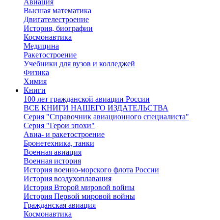
Авиация
Высшая математика
Двигателестроение
История, биографии
Космонавтика
Медицина
Ракетостроение
Учебники для вузов и колледжей
Физика
Химия
Книги
100 лет гражданской авиации России
ВСЕ КНИГИ НАШЕГО ИЗДАТЕЛЬСТВА
Серия "Справочник авиационного специалиста"
Серия "Герои эпохи"
Авиа- и ракетостроение
Бронетехника, танки
Военная авиация
Военная история
История военно-морского флота России
История воздухоплавания
История Второй мировой войны
История Первой мировой войны
Гражданская авиация
Космонавтика