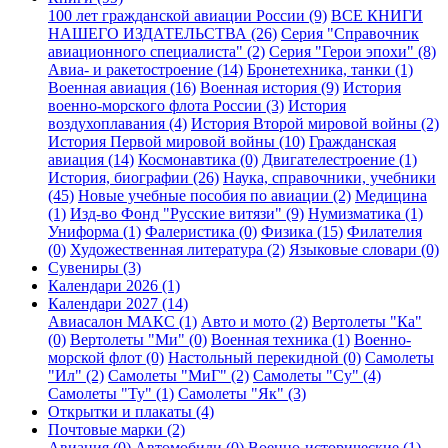
100 лет гражданской авиации России (9)
ВСЕ КНИГИ
НАШЕГО ИЗДАТЕЛЬСТВА (26)
Серия "Справочник
авиационного специалиста" (2)
Серия "Герои эпохи" (8)
Авиа- и ракетостроение (14)
Бронетехника, танки (1)
Военная авиация (16)
Военная история (9)
История
военно-морского флота России (3)
История
воздухоплавания (4)
История Второй мировой войны (2)
История Первой мировой войны (10)
Гражданская
авиация (14)
Космонавтика (0)
Двигателестроение (1)
История, биографии (26)
Наука, справочники, учебники
(45)
Новые учебные пособия по авиации (2)
Медицина
(1)
Изд-во Фонд "Русские витязи" (9)
Нумизматика (1)
Униформа (1)
Фалеристика (0)
Физика (15)
Филателия
(0)
Художественная литература (2)
Языковые словари (0)
Сувениры (3)
Календари 2026 (1)
Календари 2027 (14)
Авиасалон МАКС (1)
Авто и мото (2)
Вертолеты "Ка"
(0)
Вертолеты "Ми" (0)
Военная техника (1)
Военно-
морской флот (0)
Настольный перекидной (0)
Самолеты
"Ил" (2)
Самолеты "МиГ" (2)
Самолеты "Су" (4)
Самолеты "Ту" (1)
Самолеты "Як" (3)
Открытки и плакаты (4)
Почтовые марки (2)
Авиация (0)
Автомобили (0)
Военно-исторические (1)